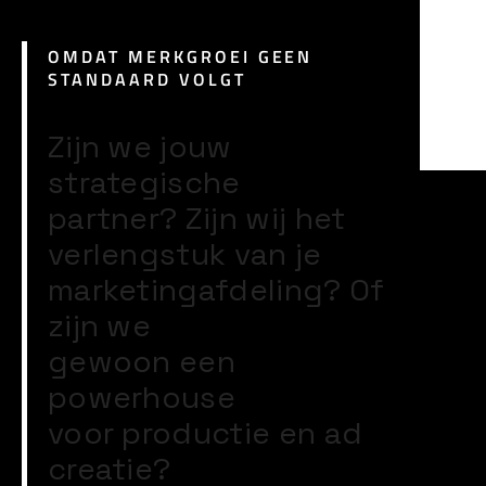
OMDAT MERKGROEI GEEN
STANDAARD VOLGT
Zijn
we
jouw
strategische
partner?
Zijn
wij
het
verlengstuk
van
je
marketingafdeling?
Of
zijn
we
gewoon
een
powerhouse
voor
productie
en
ad
creatie?
MAIL.
HI@ADPIN.NL